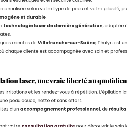
 soins esthétiques et en sécurité cutanée.
sonnalisée selon votre type de peau et votre pilosité, p
homogène et durable
.
ne
technologie laser de dernière génération
, adaptée 
ates.
lques minutes de
Villefranche-sur-Saône
, Thalyn est u
 où chaque cliente est accompagnée avec soin et profess
lation laser, une vraie liberté au quotidien
 les irritations et les rendez-vous à répétition. L’épilation la
une peau douce, nette et sans effort.
itez d’un
accompagnement professionnel
, de
résulta
ant votre
consultation gratuite
pour découvrir le soin 