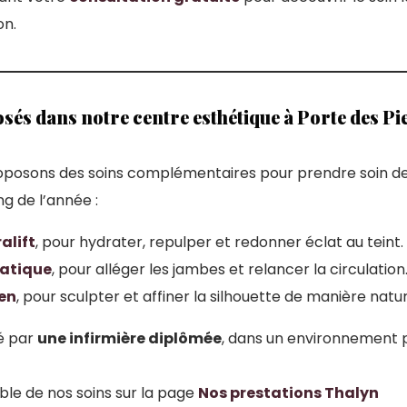
on.
sés dans notre centre esthétique à Porte des P
roposons des soins complémentaires pour prendre soin de
ng de l’année :
alift
, pour hydrater, repulper et redonner éclat au teint.
atique
, pour alléger les jambes et relancer la circulation
ien
, pour sculpter et affiner la silhouette de manière natur
sé par
une infirmière diplômée
, dans un environnement p
le de nos soins sur la page
Nos prestations Thalyn