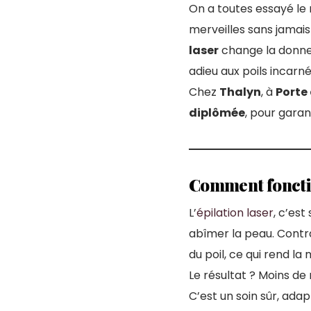
On a toutes essayé le r
merveilles sans jamais 
laser
change la donne. 
adieu aux poils incarné
Chez
Thalyn
, à
Porte
diplômée
, pour garan
Comment fonction
L’
épilation laser
, c’est
abîmer la peau. Contra
du poil, ce qui rend la
Le résultat ? Moins de
C’est un soin sûr, ada