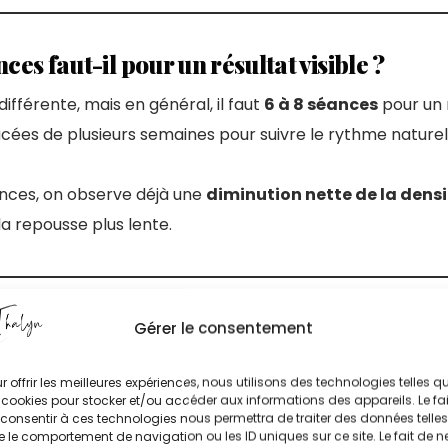
es faut-il pour un résultat visible ?
fférente, mais en général, il faut
6 à 8 séances
pour un 
cées de plusieurs semaines pour suivre le rythme naturel
nces, on observe déjà une
diminution nette de la densi
la repousse plus lente.
ation laser fait mal ?
Gérer le consentement
e beaucoup se posent.
r offrir les meilleures expériences, nous utilisons des technologies telles q
plus douce qu’on ne l’imagine. Grâce à un
système de re
 cookies pour stocker et/ou accéder aux informations des appareils. Le fai
consentir à ces technologies nous permettra de traiter des données telles
u laser est atténuée. On ressent parfois une petite gêne,
 le comportement de navigation ou les ID uniques sur ce site. Le fait de n