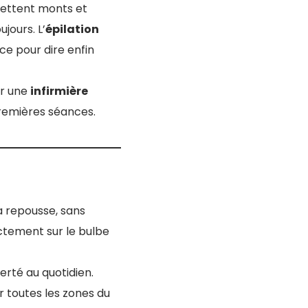
omettent monts et
jours. L’
épilation
ce pour dire enfin
ar une
infirmière
 premières séances.
la repousse, sans
ectement sur le bulbe
erté au quotidien.
r toutes les zones du