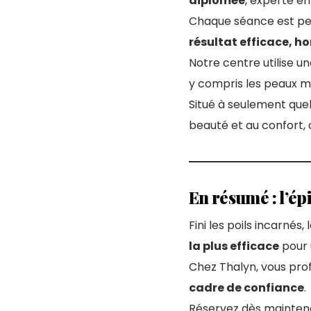
diplômée
, experte en
Chaque séance est per
résultat efficace, 
Notre centre utilise u
y compris les peaux m
Situé à seulement que
beauté et au confort,
En résumé : l’épi
Fini les poils incarnés,
la plus efficace
pour 
Chez Thalyn, vous prof
cadre de confiance
.
Réservez dès mainten