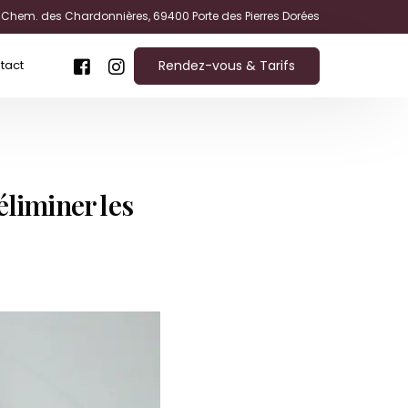
 Chem. des Chardonnières, 69400 Porte des Pierres Dorées
Rendez-vous & Tarifs
tact
éliminer les