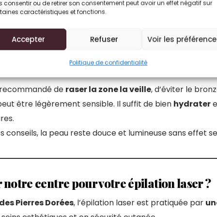
 consentir ou de retirer son consentement peut avoir un effet négatif sur
t très supportable.
taines caractéristiques et fonctions.
es trouvent l’expérience bien plus agréable qu’une séance
Accepter
Refuser
Voir les préférenc
Politique de confidentialité
 précautions avant et après une séance ?
est recommandé de
raser la zone la veille
, d’éviter le bronz
peut être légèrement sensible. Il suffit de bien
hydrater
e
res.
s conseils, la peau reste douce et lumineuse sans effet s
 notre centre pour votre épilation laser ?
des Pierres Dorées
, l’épilation laser est pratiquée par
un