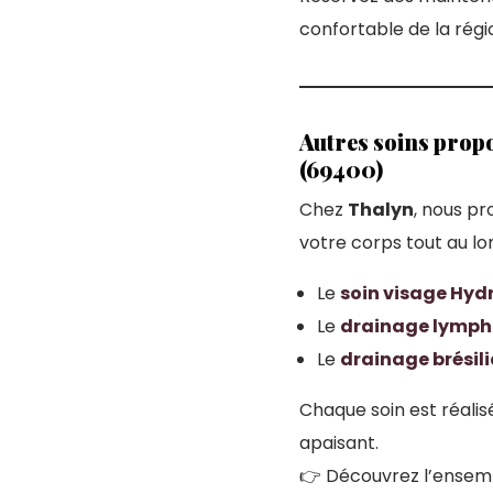
confortable de la régi
Autres soins propo
(69400)
Chez
Thalyn
, nous p
votre corps tout au lo
Le
soin visage Hydr
Le
drainage lymph
Le
drainage brésil
Chaque soin est réali
apaisant.
👉 Découvrez l’ensemb