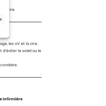
 de cire.
es
age, les UV et la cire.
t d’éviter le soleil ou le
econdaire.
e infirmière