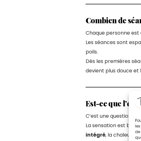
Combien de séanc
Chaque personne est di
Les séances sont espa
poils.
Dès les premières séa
devient plus douce et 
Est-ce que l’épil
C’est une question qu
Pou
La sensation est bien 
les
de 
intégré
, la chaleur d
que