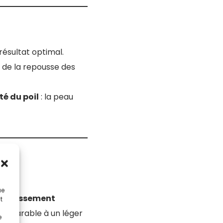
résultat optimal.
 de la repousse des
té du poil
: la peau
ue
froidissement
t
 comparable à un léger
e