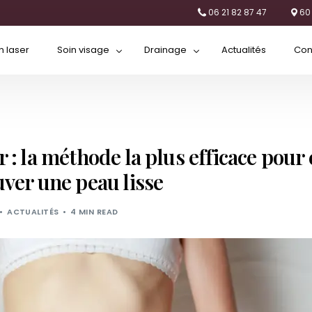
06 21 82 87 47
60
n laser
Soin visage
Drainage
Actualités
Con
Hydralift
Drainage lymphatique
Drainage brésilien
r : la méthode la plus efficace pour 
uver une peau lisse
ACTUALITÉS
4 MIN READ