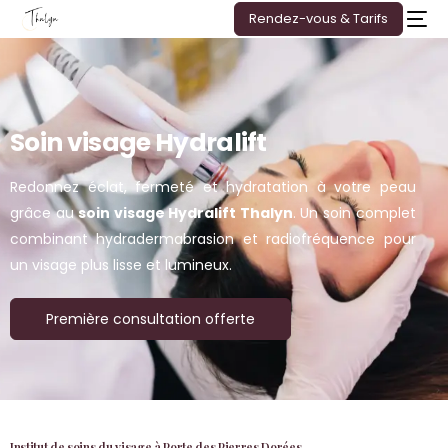
Rendez-vous & Tarifs
Soin visage Hydralift
Redonnez éclat, fermeté et hydratation à votre peau
grâce au
soin visage Hydralift Thalyn
. Un soin complet
combinant hydradermabrasion et radiofréquence pour
un visage plus lisse et lumineux.
Première consultation offerte
Institut de soins du visage à Porte des Pierres Dorées