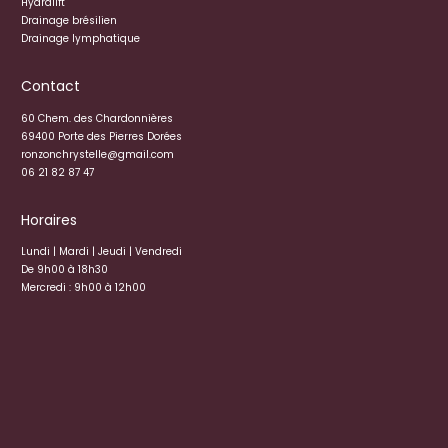
Hydralift
Drainage brésilien
Drainage lymphatique
Contact
60 Chem. des Chardonnières
69400 Porte des Pierres Dorées
ronzonchrystelle@gmail.com
06 21 82 87 47
Horaires
Lundi | Mardi | Jeudi | Vendredi
De 9h00 à 18h30
Mercredi : 9h00 à 12h00