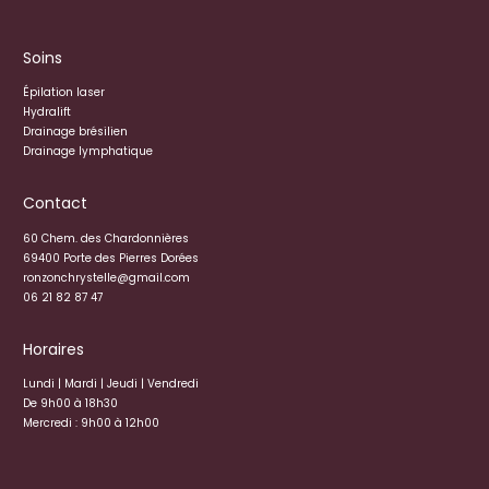
Soins
Épilation laser
Hydralift
Drainage brésilien
Drainage lymphatique
Contact
60 Chem. des Chardonnières
69400 Porte des Pierres Dorées
ronzonchrystelle@gmail.com
06 21 82 87 47
Horaires
Lundi | Mardi | Jeudi | Vendredi
De 9h00 à 18h30
Mercredi : 9h00 à 12h00