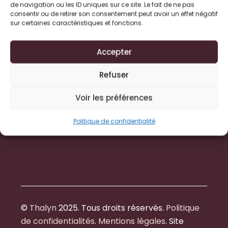
ronzonchrystelle@gmail.com
de navigation ou les ID uniques sur ce site. Le fait de ne pas
06 21 82 87 47
consentir ou de retirer son consentement peut avoir un effet négatif
sur certaines caractéristiques et fonctions.
Horaires
Accepter
Lundi | Mardi | Jeudi | Vendredi
De 9h00 à 18h30
Mercredi : 9h00 à 12h00
Refuser
Voir les préférences
Politique de confidentialité
©
Thalyn
2025. Tous droits réservés.
Politique
de confidentialités
.
Mentions légales
. Site