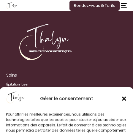
Rendez-vous & Tarifs
Soins
Épilation laser
Hydralift
Drainage brésilien
Gérer le consentement
Drainage lymphatique
Contact
Pour offrir les meilleures expériences, nous utilisons des
technologies telles que les cookies pour stocker et/ou accéder aux
60 Chem. des Chardonnières
informations des appareils. Le fait de consentir à ces technologies
69400 Porte des Pierres Dorées
nous permettra de traiter des données telles que le comportement